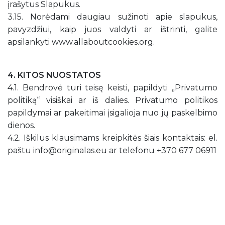
įrašytus Slapukus.
3.15. Norėdami daugiau sužinoti apie slapukus,
pavyzdžiui, kaip juos valdyti ar ištrinti, galite
apsilankyti www.allaboutcookies.org.
4. KITOS NUOSTATOS
4.1. Bendrovė turi teisę keisti, papildyti „Privatumo
politiką“ visiškai ar iš dalies. Privatumo politikos
papildymai ar pakeitimai įsigalioja nuo jų paskelbimo
dienos.
4.2. Iškilus klausimams kreipkitės šiais kontaktais: el.
paštu info@originalas.eu ar telefonu +370 677 06911