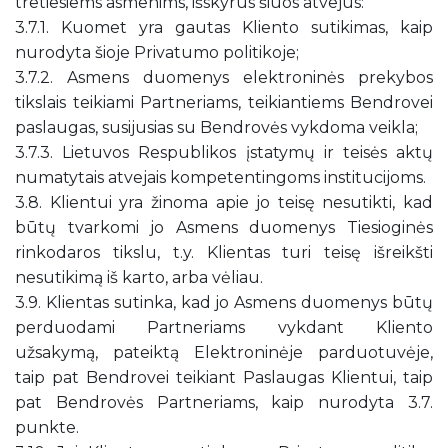
tretiesiems asmenims, išskyrus šiuos atvejus:
3.7.1. Kuomet yra gautas Kliento sutikimas, kaip
nurodyta šioje Privatumo politikoje;
3.7.2. Asmens duomenys elektroninės prekybos
tikslais teikiami Partneriams, teikiantiems Bendrovei
paslaugas, susijusias su Bendrovės vykdoma veikla;
3.7.3. Lietuvos Respublikos įstatymų ir teisės aktų
numatytais atvejais kompetentingoms institucijoms.
3.8. Klientui yra žinoma apie jo teisę nesutikti, kad
būtų tvarkomi jo Asmens duomenys Tiesioginės
rinkodaros tikslu, t.y. Klientas turi teisę išreikšti
nesutikimą iš karto, arba vėliau.
3.9. Klientas sutinka, kad jo Asmens duomenys būtų
perduodami Partneriams vykdant Kliento
užsakymą, pateiktą Elektroninėje parduotuvėje,
taip pat Bendrovei teikiant Paslaugas Klientui, taip
pat Bendrovės Partneriams, kaip nurodyta 3.7.
punkte.