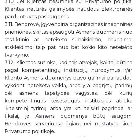
3.10. Jei Klientas nesutinka su Privatumo politika,
Klientas neturės galimybės naudotis Elektroninės
parduotuvės paslaugomis.
3.11. Bendrovė, įgyvendina organizacines ir technines
priemones, skirtas apsaugoti Asmens duomenis nuo
atsitiktinio ar neteisėto sunaikinimo, pakeitimo,
atskleidimo, taip pat nuo bet kokio kito neteisėto
tvarkymo.
3.12. Klientas sutinka, kad tais atvejais, kai tai būtina
pagal kompetentingų institucijų nurodymus ir/ar
Kliento Asmens duomenys buvo galimai panaudoti
vykdant neteisėtą veiklą, arba yra pagrįstų įtarimų
dėl asmens tapatybės vagystės, dėl kurių
kompetentingos teisėsaugos institucijos atlieka
ikiteisminį tyrimą, arba yra kiti teisėti pagrindai ar
tikslai, jo Asmens duomenys būtų saugomi
Bendrovės serveriuose ilgiau, nei nustatyta šioje
Privatumo politikoje.