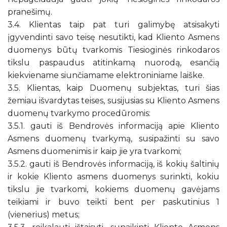
pranešimų.
3.4. Klientas taip pat turi galimybę atsisakyti
įgyvendinti savo teisę nesutikti, kad Kliento Asmens
duomenys būtų tvarkomis Tiesioginės rinkodaros
tikslu paspaudus atitinkamą nuorodą, esančią
kiekviename siunčiamame elektroniniame laiške.
3.5. Klientas, kaip Duomenų subjektas, turi šias
žemiau išvardytas teises, susijusias su Kliento Asmens
duomenų tvarkymo procedūromis:
3.5.1. gauti iš Bendrovės informaciją apie Kliento
Asmens duomenų tvarkymą, susipažinti su savo
Asmens duomenimis ir kaip jie yra tvarkomi;
3.5.2. gauti iš Bendrovės informaciją, iš kokių šaltinių
ir kokie Kliento asmens duomenys surinkti, kokiu
tikslu jie tvarkomi, kokiems duomenų gavėjams
teikiami ir buvo teikti bent per paskutinius 1
(vienerius) metus;