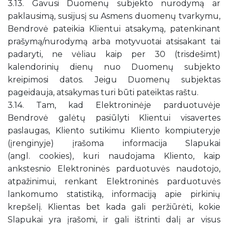
3.13. Gavusi Duomenų subjekto nurodymą ar
paklausimą, susijusį su Asmens duomenų tvarkymu,
Bendrovė pateikia Klientui atsakymą, patenkinant
prašymą/nurodymą arba motyvuotai atsisakant tai
padaryti, ne vėliau kaip per 30 (trisdešimt)
kalendorinių dienų nuo Duomenų subjekto
kreipimosi datos. Jeigu Duomenų subjektas
pageidauja, atsakymas turi būti pateiktas raštu.
3.14. Tam, kad Elektroninėje parduotuvėje
Bendrovė galėtų pasiūlyti Klientui visavertes
paslaugas, Kliento sutikimu Kliento kompiuteryje
(įrenginyje) įrašoma informacija Slapukai
(angl. cookies), kuri naudojama Kliento, kaip
ankstesnio Elektroninės parduotuvės naudotojo,
atpažinimui, renkant Elektroninės parduotuvės
lankomumo statistiką, informaciją apie pirkinių
krepšelį. Klientas bet kada gali peržiūrėti, kokie
Slapukai yra įrašomi, ir gali ištrinti dalį ar visus