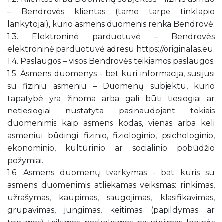
– Bendrovės klientas (tame tarpe tinklapio
lankytojai), kurio asmens duomenis renka Bendrovė.
1.3. Elektroninė parduotuvė – Bendrovės
elektroninė parduotuvė adresu https://originalas.eu.
1.4. Paslaugos – visos Bendrovės teikiamos paslaugos.
1.5. Asmens duomenys - bet kuri informacija, susijusi
su fiziniu asmeniu – Duomenų subjektu, kurio
tapatybė yra žinoma arba gali būti tiesiogiai ar
netiesiogiai nustatyta pasinaudojant tokiais
duomenimis kaip asmens kodas, vienas arba keli
asmeniui būdingi fizinio, fiziologinio, psichologinio,
ekonominio, kultūrinio ar socialinio pobūdžio
požymiai.
1.6. Asmens duomenų tvarkymas - bet kuris su
asmens duomenimis atliekamas veiksmas: rinkimas,
užrašymas, kaupimas, saugojimas, klasifikavimas,
grupavimas, jungimas, keitimas (papildymas ar