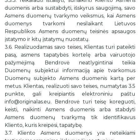
3.5.3. reikalauti ištaisyti, sunaikinti Kliento Asmens
duomenis arba sustabdyti, išskyrus saugojimą, savo
Asmens duomenų tvarkymo veiksmus, kai Asmens
duomenys tvarkomi nesilaikant Lietuvos
Respublikos Asmens duomenų teisinės apsaugos
įstatymo ir kitų įstatymų nuostatų.
3.6. Realizuodamas savo teises, Klientas turi pateikti
pasą, asmens tapatybės kortelę arba vairuotojo
pažymėjimą. Bendrovė neatlygintinai teikia
Duomenų subjektui informaciją apie tvarkomus
Duomenų subjekto Asmens duomenis kartą per
metus. Klientas, realizuoti savo teises, numatytas 3.5
punkte, gali kreipiantis elektroniniu paštu
info@originalas.eu. Bendrovė turi teisę koreguoti,
keisti, naikinti Asmens duomenis arba stabdyti
Asmens duomenų tvarkymą tik identifikavus
Kliento, kuris kreipėsi, tapatybę.
3.7. Kliento Asmens duomenys yra neteikiami