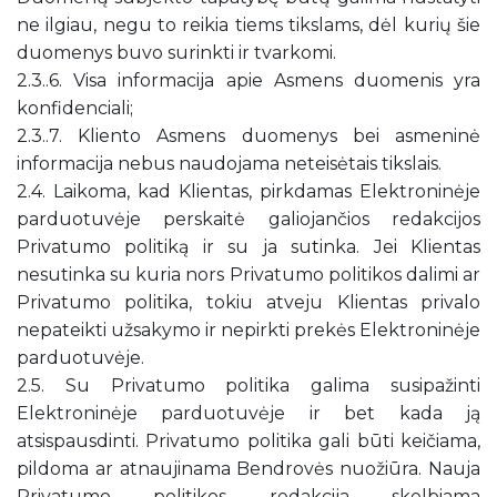
ne ilgiau, negu to reikia tiems tikslams, dėl kurių šie
duomenys buvo surinkti ir tvarkomi.
2.3..6. Visa informacija apie Asmens duomenis yra
konfidenciali;
2.3..7. Kliento Asmens duomenys bei asmeninė
informacija nebus naudojama neteisėtais tikslais.
2.4. Laikoma, kad Klientas, pirkdamas Elektroninėje
parduotuvėje perskaitė galiojančios redakcijos
Privatumo politiką ir su ja sutinka. Jei Klientas
nesutinka su kuria nors Privatumo politikos dalimi ar
Privatumo politika, tokiu atveju Klientas privalo
nepateikti užsakymo ir nepirkti prekės Elektroninėje
parduotuvėje.
2.5. Su Privatumo politika galima susipažinti
Elektroninėje parduotuvėje ir bet kada ją
atsispausdinti. Privatumo politika gali būti keičiama,
pildoma ar atnaujinama Bendrovės nuožiūra. Nauja
Privatumo politikos redakcija skelbiama