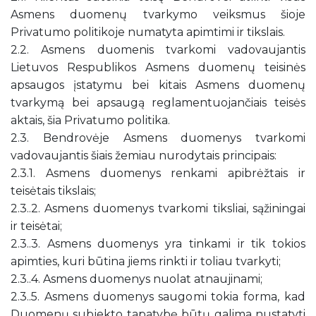
Asmens duomenų tvarkymo veiksmus šioje
Privatumo politikoje numatyta apimtimi ir tikslais.
2.2. Asmens duomenis tvarkomi vadovaujantis
Lietuvos Respublikos Asmens duomenų teisinės
apsaugos įstatymu bei kitais Asmens duomenų
tvarkymą bei apsaugą reglamentuojančiais teisės
aktais, šia Privatumo politika.
2.3. Bendrovėje Asmens duomenys tvarkomi
vadovaujantis šiais žemiau nurodytais principais:
2.3.1. Asmens duomenys renkami apibrėžtais ir
teisėtais tikslais;
2.3..2. Asmens duomenys tvarkomi tiksliai, sąžiningai
ir teisėtai;
2.3..3. Asmens duomenys yra tinkami ir tik tokios
apimties, kuri būtina jiems rinkti ir toliau tvarkyti;
2.3..4. Asmens duomenys nuolat atnaujinami;
2.3..5. Asmens duomenys saugomi tokia forma, kad
Duomenų subjekto tapatybę būtų galima nustatyti