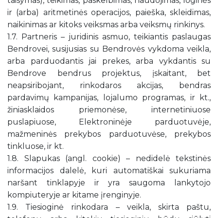
taisymas), teikimas, paskelbimas, naudojimas, loginės
ir (arba) aritmetinės operacijos, paieška, skleidimas,
naikinimas ar kitoks veiksmas arba veiksmų rinkinys.
1.7. Partneris – juridinis asmuo, teikiantis paslaugas
Bendrovei, susijusias su Bendrovės vykdoma veikla,
arba parduodantis jai prekes, arba vykdantis su
Bendrove bendrus projektus, įskaitant, bet
neapsiribojant, rinkodaros akcijas, bendras
pardavimų kampanijas, lojalumo programas, ir kt.,
žiniasklaidos priemonėse, internetiniuose
puslapiuose, Elektroninėje parduotuvėje,
mažmeninės prekybos parduotuvėse, prekybos
tinkluose, ir kt.
1.8. Slapukas (angl. cookie) – nedidelė tekstinės
informacijos dalelė, kuri automatiškai sukuriama
naršant tinklapyje ir yra saugoma lankytojo
kompiuteryje ar kitame įrenginyje.
1.9. Tiesioginė rinkodara – veikla, skirta paštu,