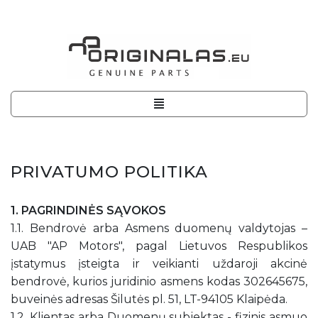
PRIVATUMO POLITIKA
1. PAGRINDINĖS SĄVOKOS
1.1. Bendrovė arba Asmens duomenų valdytojas –
UAB "AP Motors", pagal Lietuvos Respublikos
įstatymus įsteigta ir veikianti uždaroji akcinė
bendrovė, kurios juridinio asmens kodas 302645675,
buveinės adresas Šilutės pl. 51, LT-94105 Klaipėda.
1.2. Klientas arba Duomenų subjektas - fizinis asmuo