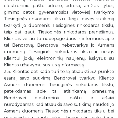
elektroninio pašto adreso, adreso, amžius, lyties,
gimimo datos, gyvenamosios vietovės) tvarkymo
Tiesioginės rinkodaros tikslu. Jeigu davęs sutikimą
tvarkyti jo duomenis Tiesioginės rinkodaros tikslu,
taip pat gauti Tiesioginės rinkodaros pranešimus,
Klientas vėliau to nebepageidaus ir informuos apie
tai Bendrovę, Bendrovė nebetvarkys jo Asmens
duomenų Tiesioginės rinkodaros tikslu ir nesiųs
Klientui jokių elektroninių naujienų, išskyrus su
Kliento užsakymu susijusią informaciją.
3.3. Klientas bet kada turi teisę atšaukti 3.2 punkte
esantį savo sutikimą Bendrovei tvarkyti Kliento
Asmens duomenis Tiesioginės rinkodaros tikslu,
pateikdamas apie tai atitinkamą pranešimą
Bendrovei elektroniniu paštu ir aiškiai
nurodydamas, kad atšaukia savo sutikimą naudoti jo
Asmens duomenis Tiesioginės rinkodaros tikslu bei
nepageidauja gauti jokių Tiesioginės rinkodaros