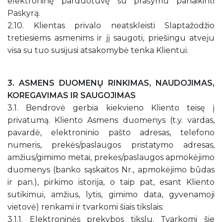
elektroninę parduotuvę su prašymu panaikinti
Paskyrą.
2.10. Klientas privalo neatskleisti Slaptažodžio
tretiesiems asmenims ir jį saugoti, priešingu atveju
visa su tuo susijusi atsakomybė tenka Klientui.
3. ASMENS DUOMENŲ RINKIMAS, NAUDOJIMAS,
KOREGAVIMAS IR SAUGOJIMAS
3.1. Bendrovė gerbia kiekvieno Kliento teisę į
privatumą. Kliento Asmens duomenys (t.y. vardas,
pavardė, elektroninio pašto adresas, telefono
numeris, prekės/paslaugos pristatymo adresas,
amžius/gimimo metai, prekės/paslaugos apmokėjimo
duomenys (banko sąskaitos Nr., apmokėjimo būdas
ir pan.), pirkimo istorija, o taip pat, esant Kliento
sutikimui, amžius, lytis, gimimo data, gyvenamoji
vietovė) renkami ir tvarkomi šiais tikslais:
3.1.1. Elektroninės prekybos tikslu. Tvarkomi šie