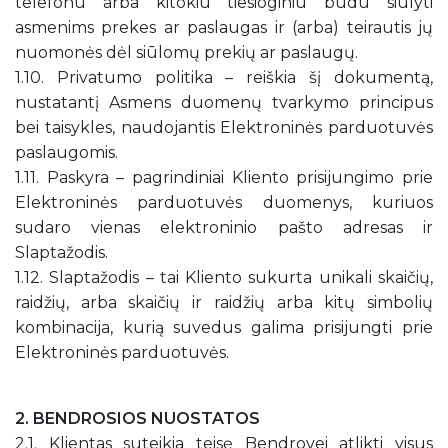
telefonu arba kitokiu tiesioginiu būdu siūlyti
asmenims prekes ar paslaugas ir (arba) teirautis jų
nuomonės dėl siūlomų prekių ar paslaugų.
1.10. Privatumo politika – reiškia šį dokumentą,
nustatantį Asmens duomenų tvarkymo principus
bei taisykles, naudojantis Elektroninės parduotuvės
paslaugomis.
1.11. Paskyra – pagrindiniai Kliento prisijungimo prie
Elektroninės parduotuvės duomenys, kuriuos
sudaro vienas elektroninio pašto adresas ir
Slaptažodis.
1.12. Slaptažodis – tai Kliento sukurta unikali skaičių,
raidžių, arba skaičių ir raidžių arba kitų simbolių
kombinacija, kurią suvedus galima prisijungti prie
Elektroninės parduotuvės.
2. BENDROSIOS NUOSTATOS
2.1. Klientas suteikia teisę Bendrovei atlikti visus